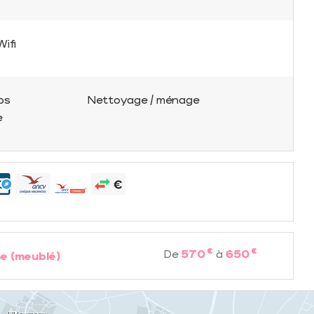
Wifi
ps
Nettoyage / ménage
e
€
€
De
570
à
650
e (meublé)