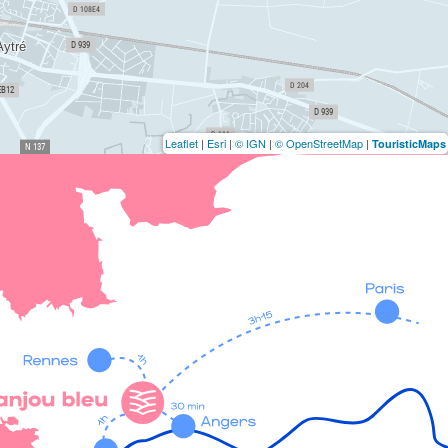
Leaflet
|
Esri
|
© IGN
|
© OpenStreetMap
|
TouristicMaps