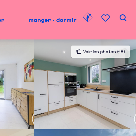
er
manger - dormir
Rech
Voir les favori
Voir les photos (18)