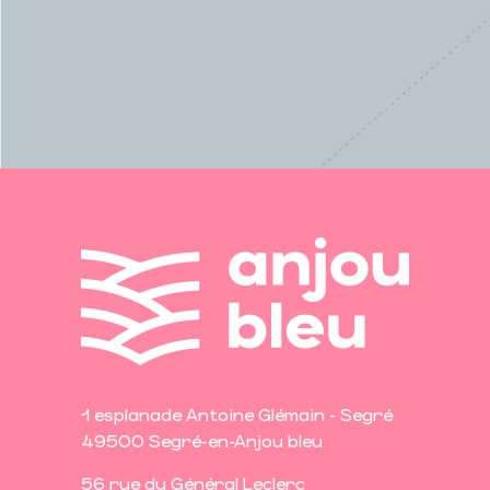
1 esplanade Antoine Glémain - Segré
49500 Segré-en-Anjou bleu
56 rue du Général Leclerc