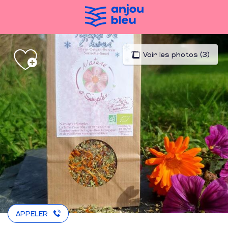
Aller
au
contenu
principal
Voir les photos (3)
APPELER