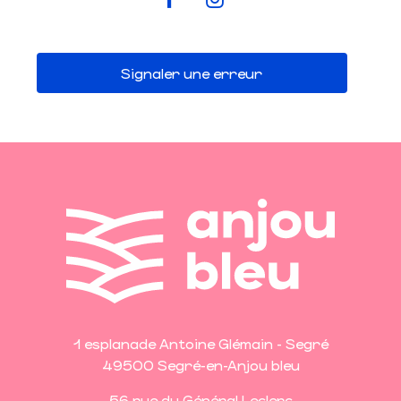
Signaler une erreur
1 esplanade Antoine Glémain - Segré
49500 Segré-en-Anjou bleu
56 rue du Général Leclerc