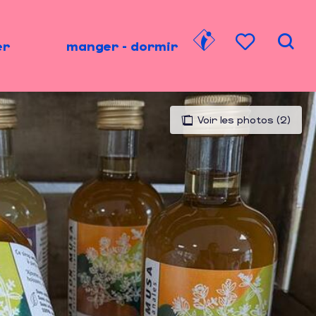
er
manger - dormir
Rech
Voir les favori
Voir les photos (2)