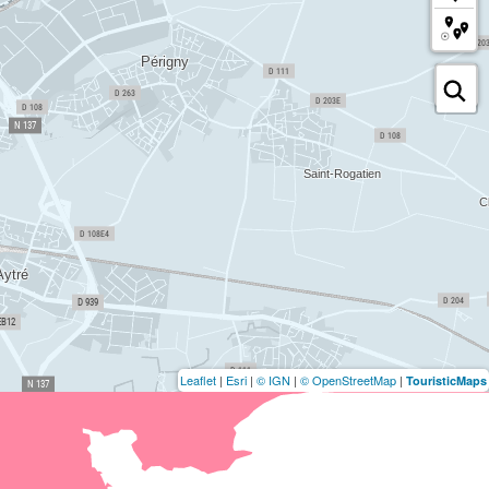
Leaflet
|
Esri
|
© IGN
|
© OpenStreetMap
|
TouristicMaps