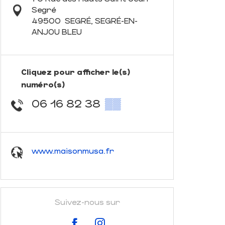
Segré
49500
SEGRÉ, SEGRÉ-EN-
ANJOU BLEU
Cliquez pour afficher le(s)
numéro(s)
06 16 82 38
▒▒
www.maisonmusa.fr
Suivez-nous sur