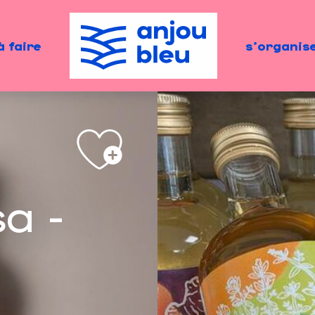
à faire
s'organis
a -