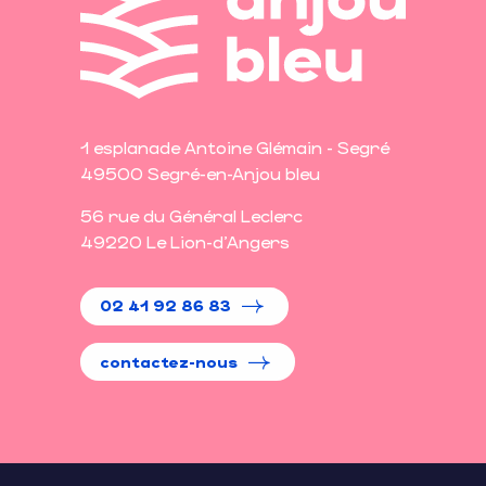
1 esplanade Antoine Glémain - Segré
49500 Segré-en-Anjou bleu
56 rue du Général Leclerc
49220 Le Lion-d'Angers
02 41 92 86 83
contactez-nous