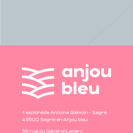
1 esplanade Antoine Glémain - Segré
49500 Segré-en-Anjou bleu
56 rue du Général Leclerc