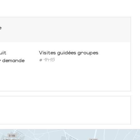
e
uit
Visites guidées groupes
• 1h15
ur demande