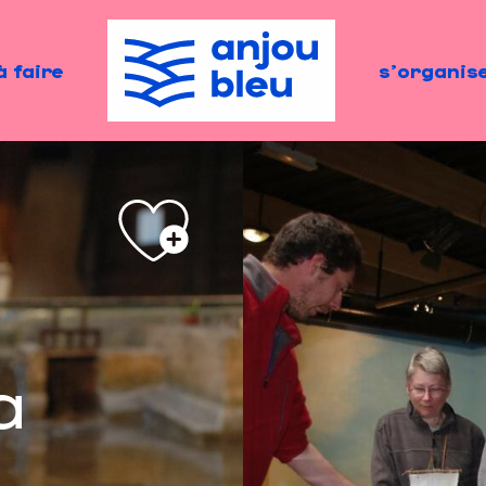
à faire
s'organis
a