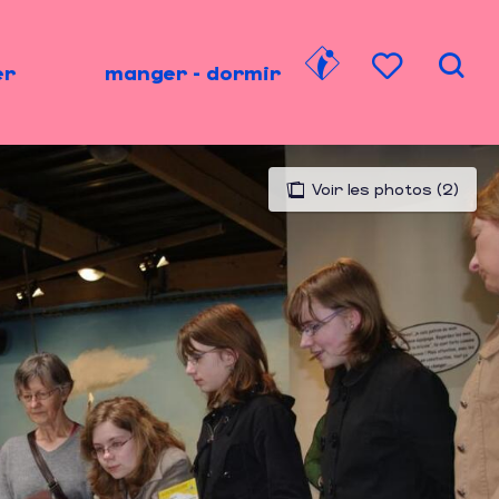
er
manger - dormir
Rech
Voir les favori
Voir les photos (2)