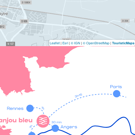
Leaflet
|
Esri
|
© IGN
|
© OpenStreetMap
|
TouristicMaps