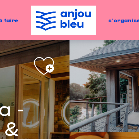
à faire
s'organis
a -
 &