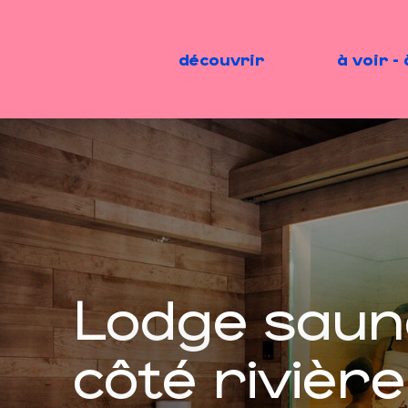
Aller
au
contenu
découvrir
à voir - 
principal
Lodge saun
côté rivière