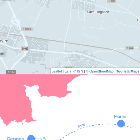
Leaflet
|
Esri
|
© IGN
|
© OpenStreetMap
|
TouristicMaps