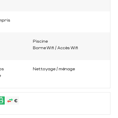
mpris
Piscine
Borne Wifi / Accès Wifi
ps
Nettoyage / ménage
e