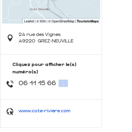
24 rue des Vignes
49220
GREZ-NEUVILLE
Cliquez pour afficher le(s)
numéro(s)
06 11 15 66
▒▒
www.cote-riviere.com