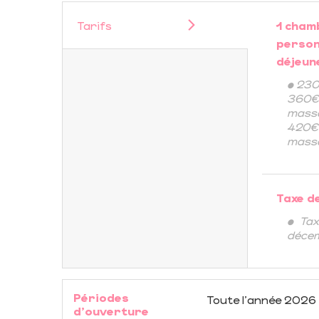
Tarifs
1 cham
person
déjeune
• 230
360€ 
massa
420€ 
massa
Taxe d
• Tax
déce
Périodes
Toute l'année 2026
d'ouverture