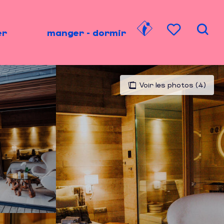
er
manger - dormir
Rech
Voir les favori
Voir les photos (4)