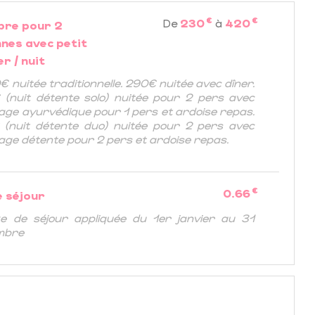
€
€
De
230
à
420
bre pour 2
nes avec petit
r / nuit
€ nuitée traditionnelle. 290€ nuitée avec dîner.
(nuit détente solo) nuitée pour 2 pers avec
ge ayurvédique pour 1 pers et ardoise repas.
(nuit détente duo) nuitée pour 2 pers avec
ge détente pour 2 pers et ardoise repas.
€
0.66
e séjour
e de séjour appliquée du 1er janvier au 31
mbre