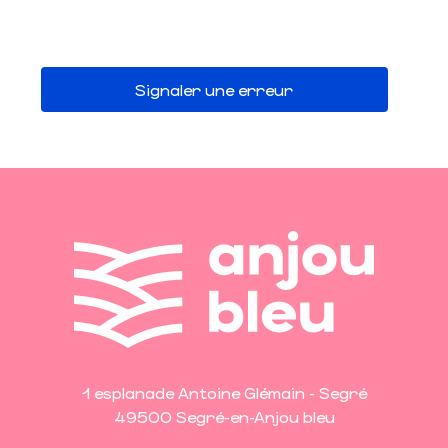
Signaler une erreur
1 esplanade Antoine Glémain - Segré
49500 Segré-en-Anjou bleu