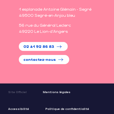
1 esplanade Antoine Glémain - Segré
49500 Segré-en-Anjou bleu
56 rue du Général Leclerc
49220 Le Lion-d'Angers
02 41 92 86 83
contactez-nous
Site Officiel
Mentions légales
Accessibilité
Politique de confidentialité