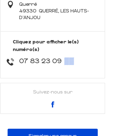
Querré
49330
QUERRÉ, LES HAUTS-
D'ANJOU
Cliquez pour afficher le(s)
numéro(s)
07 83 23 09
▒▒
Suivez-nous sur
Signaler une erreur