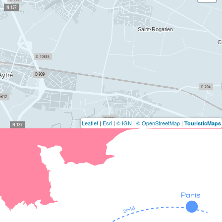
Leaflet
|
Esri
|
© IGN
|
© OpenStreetMap
|
TouristicMaps