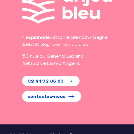
1 esplanade Antoine Glémain - Segré
49500 Segré-en-Anjou bleu
56 rue du Général Leclerc
49220 Le Lion-d'Angers
02 41 92 86 83
contactez-nous