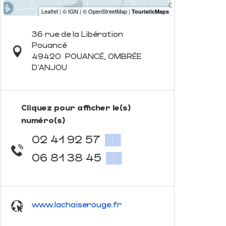
36 rue de la Libération
Pouancé
49420
POUANCÉ, OMBRÉE
D'ANJOU
Cliquez pour afficher le(s)
numéro(s)
02 41 92 57
▒▒
06 81 38 45
▒▒
www.lachaiserouge.fr