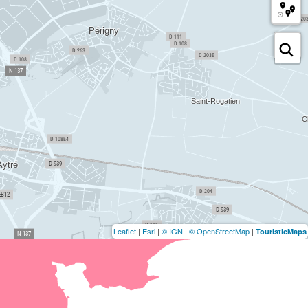
Leaflet
|
Esri
|
© IGN
|
© OpenStreetMap
|
TouristicMaps