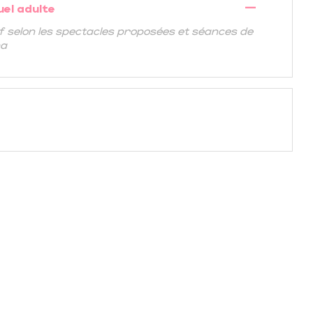
—
uel adulte
if selon les spectacles proposées et séances de
ma