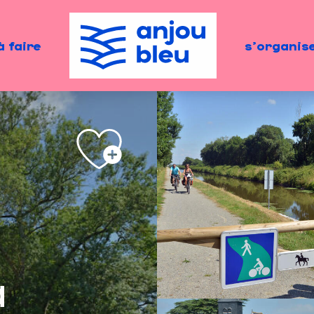
à faire
s'organis
a