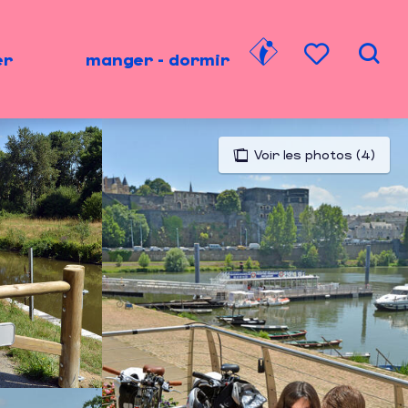
er
manger - dormir
Rech
Voir les favori
Voir les photos (4)