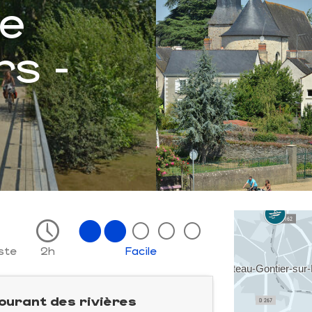
e
rs -
ste
2h
Facile
courant des rivières