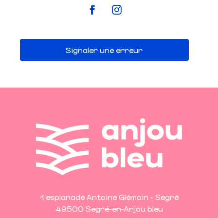
Signaler une erreur
1 esplanade Antoine Glémain - Segré
49500 Segré-en-Anjou bleu