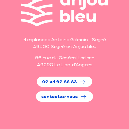
1 esplanade Antoine Glémain - Segré
49500 Segré-en-Anjou bleu
56 rue du Général Leclerc
49220 Le Lion-d'Angers
02 41 92 86 83
contactez-nous