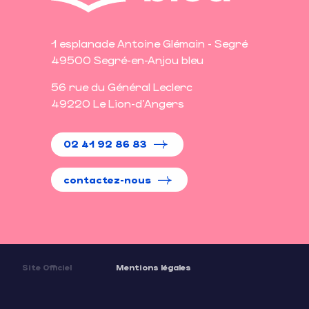
1 esplanade Antoine Glémain - Segré
49500 Segré-en-Anjou bleu
56 rue du Général Leclerc
49220 Le Lion-d'Angers
02 41 92 86 83
contactez-nous
Site Officiel
Mentions légales