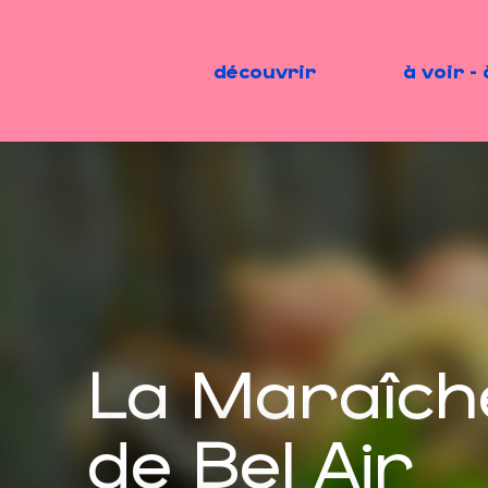
Aller
au
contenu
découvrir
à voir - 
principal
La Maraîch
de Bel Air