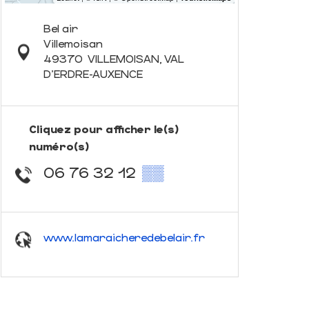
Bel air
Villemoisan
49370
VILLEMOISAN, VAL
D'ERDRE-AUXENCE
Cliquez pour afficher le(s)
numéro(s)
06 76 32 12
▒▒
www.lamaraicheredebelair.fr