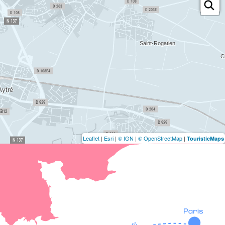
Leaflet
|
Esri
|
© IGN
|
© OpenStreetMap
|
TouristicMaps