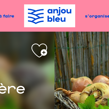
à faire
s'organis
ère