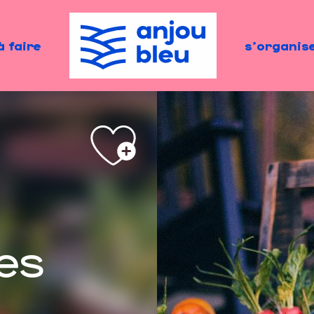
à faire
s'organis
es