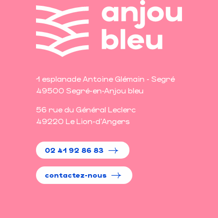
1 esplanade Antoine Glémain - Segré
49500 Segré-en-Anjou bleu
56 rue du Général Leclerc
49220 Le Lion-d'Angers
02 41 92 86 83
contactez-nous