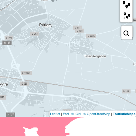
Leaflet
|
Esri
|
© IGN
|
© OpenStreetMap
|
TouristicMaps