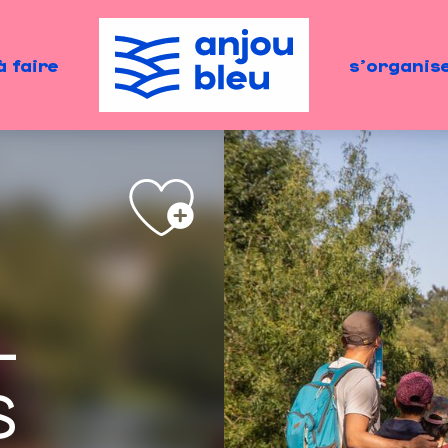
à faire
s'organis
-
S