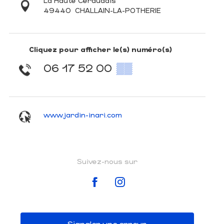
La Haute Ceraudais
49440
CHALLAIN-LA-POTHERIE
Cliquez pour afficher le(s) numéro(s)
06 17 52 00
▒▒
www.jardin-inari.com
Suivez-nous sur
Signaler une erreur