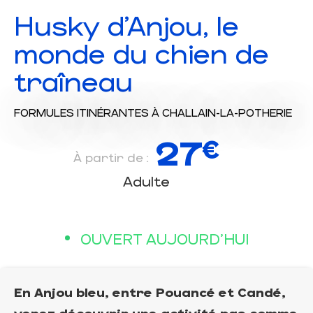
Husky d'Anjou, le
monde du chien de
traîneau
FORMULES ITINÉRANTES
À CHALLAIN-LA-POTHERIE
27
€
À partir de :
Adulte
OUVERT AUJOURD'HUI
En Anjou bleu, entre Pouancé et Candé,
venez découvrir une activité pas comme