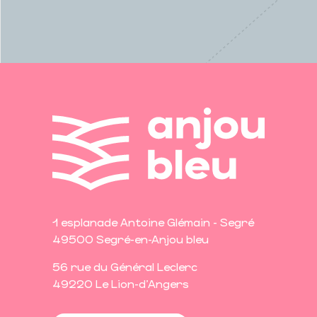
1 esplanade Antoine Glémain - Segré
49500 Segré-en-Anjou bleu
56 rue du Général Leclerc
49220 Le Lion-d'Angers