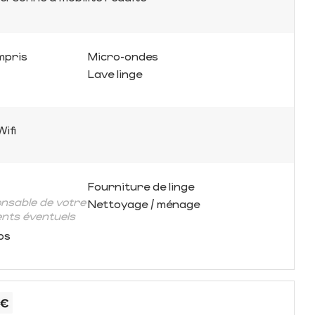
mpris
Micro-ondes
Lave linge
Wifi
Fourniture de linge
nsable de votre
Nettoyage / ménage
ents éventuels
ps