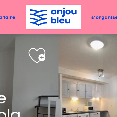
à faire
s'organis
e
ola