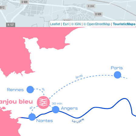
Leaflet
|
Esri
|
© IGN
|
© OpenStreetMap
|
TouristicMaps