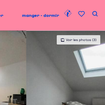
er
manger - dormir
Rech
Voir les favori
Voir les photos (3)