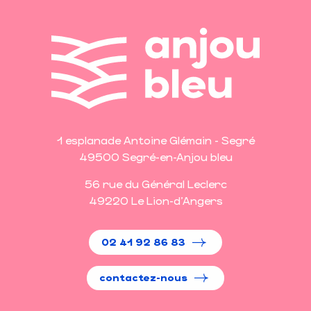
1 esplanade Antoine Glémain - Segré
49500 Segré-en-Anjou bleu
56 rue du Général Leclerc
49220 Le Lion-d'Angers
02 41 92 86 83
contactez-nous