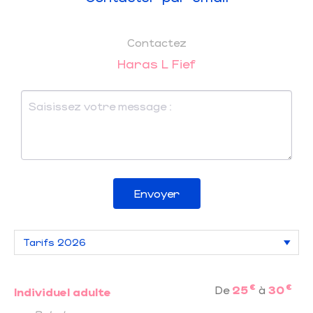
Contactez
Haras L Fief
Envoyer
€
€
De
25
à
30
Individuel adulte