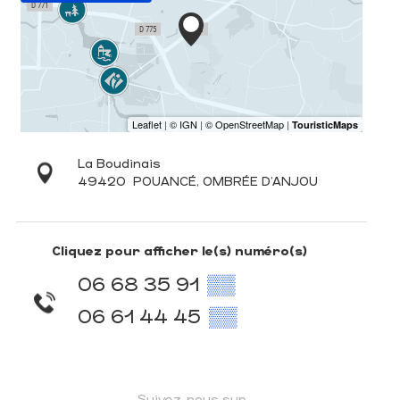
La Boudinais
49420
POUANCÉ, OMBRÉE D'ANJOU
Cliquez pour afficher le(s) numéro(s)
06 68 35 91
▒▒
06 61 44 45
▒▒
Suivez-nous sur