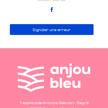
Signaler une erreur
1 esplanade Antoine Glémain - Segré