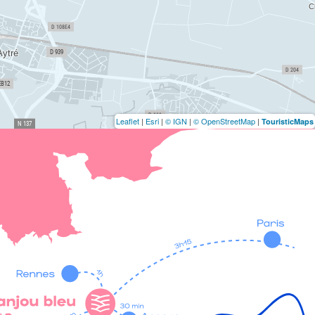
Leaflet
|
Esri
|
© IGN
|
© OpenStreetMap
|
TouristicMaps