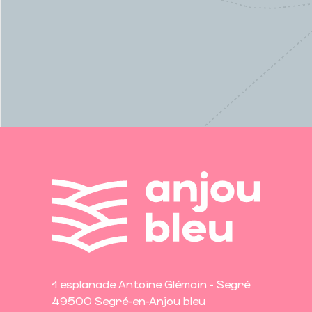
1 esplanade Antoine Glémain - Segré
49500 Segré-en-Anjou bleu