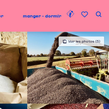
er
manger - dormir
Rech
Voir les favori
Voir les photos (5)