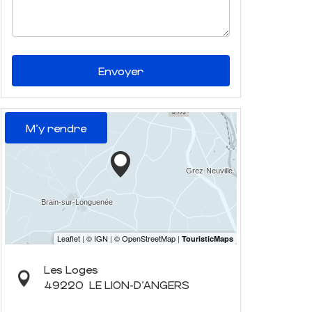
Envoyer
M'y rendre
Les Loges
49220
LE LION-D'ANGERS