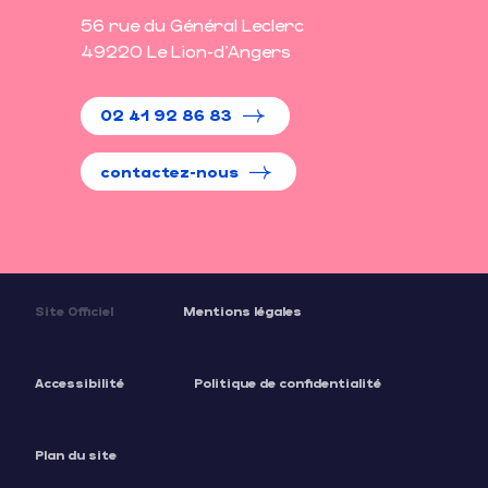
56 rue du Général Leclerc
49220 Le Lion-d'Angers
02 41 92 86 83
contactez-nous
Site Officiel
Mentions légales
Accessibilité
Politique de confidentialité
Plan du site