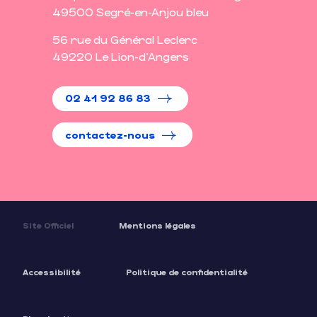
49500 Segré-en-Anjou bleu
56 rue du Général Leclerc
49220 Le Lion-d'Angers
02 41 92 86 83
contactez-nous
Site Officiel
Mentions légales
Accessibilité
Politique de confidentialité