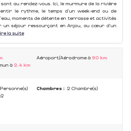
sont au rendez-vous. Ici, le murmure de la rivière
lentir le rythme, le temps d’un week-end ou de
e l’eau, moments de détente en terrasse et activités
our un séjour ressourçant en Anjou, au cœur d’un
ire la suite
m
Aéroport/Aérodrome
à
90 km
mmun
à
2.4 km
Personne(s)
Chambres :
2 Chambre(s)
m
2