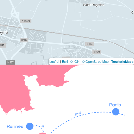
Leaflet
|
Esri
|
© IGN
|
© OpenStreetMap
|
TouristicMaps