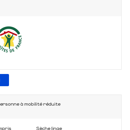
l
ersonne à mobilité réduite
mpris
Sèche linge