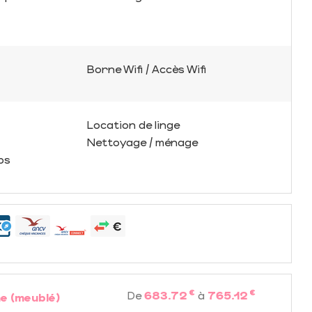
Borne Wifi / Accès Wifi
Location de linge
Nettoyage / ménage
ps
€
€
De
683.72
à
765.12
e (meublé)