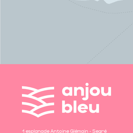
1 esplanade Antoine Glémain - Segré