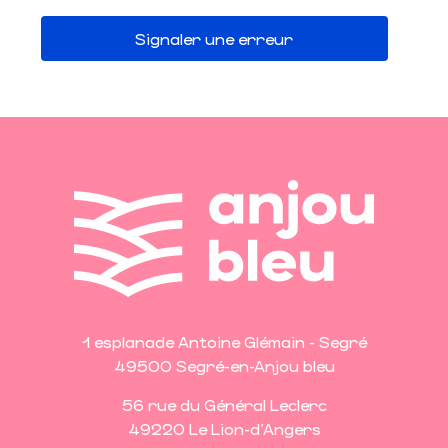
Signaler une erreur
1 esplanade Antoine Glémain - Segré
49500 Segré-en-Anjou bleu
56 rue du Général Leclerc
49220 Le Lion-d'Angers