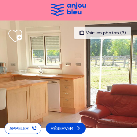
Aller
au
contenu
principal
Voir les photos (3)
APPELER
RÉSERVER