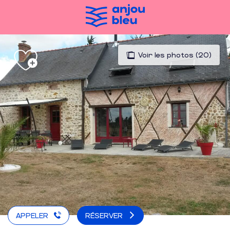
Aller
au
contenu
principal
Voir les photos (20)
APPELER
RÉSERVER