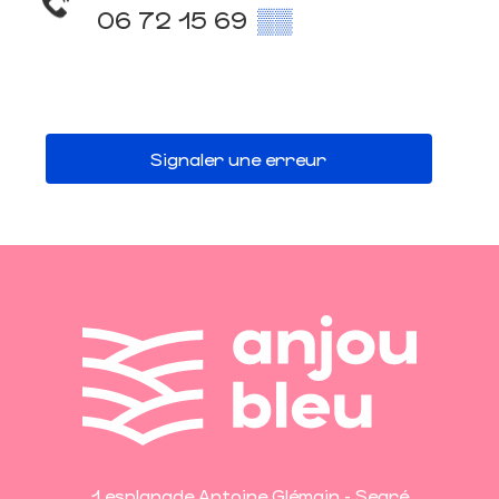
06 72 15 69
▒▒
Signaler une erreur
1 esplanade Antoine Glémain - Segré