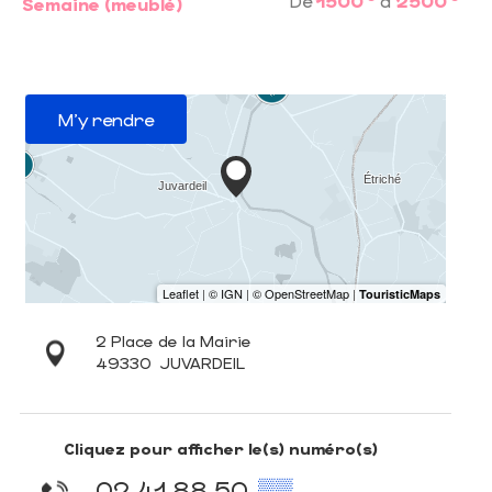
De
1500
à
2500
Semaine (meublé)
M'y rendre
2 Place de la Mairie
49330
JUVARDEIL
Cliquez pour afficher le(s) numéro(s)
02 41 88 50
▒▒