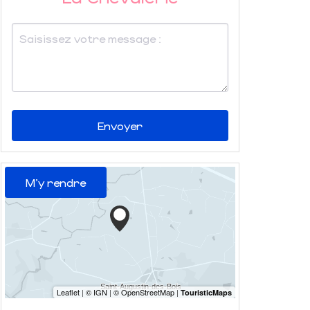
Envoyer
M'y rendre