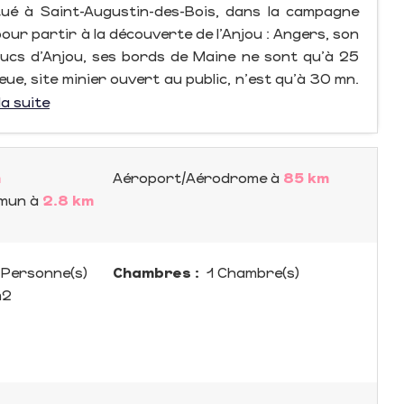
itué à Saint-Augustin-des-Bois, dans la campagne
our partir à la découverte de l'Anjou : Angers, son
Ducs d'Anjou, ses bords de Maine ne sont qu'à 25
ue, site minier ouvert au public, n'est qu'à 30 mn.
la suite
m
Aéroport/Aérodrome
à
85 km
mmun
à
2.8 km
Personne(s)
Chambres :
1 Chambre(s)
m
2