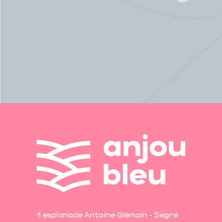
1 esplanade Antoine Glémain - Segré