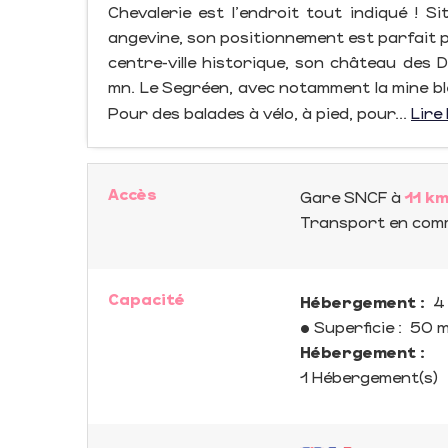
Chevalerie est l'endroit tout indiqué ! S
angevine, son positionnement est parfait p
centre-ville historique, son château des 
mn. Le Segréen, avec notamment la mine ble
Pour des balades à vélo, à pied, pour...
Lire 
Accès
Gare SNCF
à
11 k
Transport en co
Capacité
Hébergement :
4 
• Superficie :
50 
Hébergement :
1 Hébergement(s)