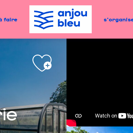
à faire
s'organis
ie