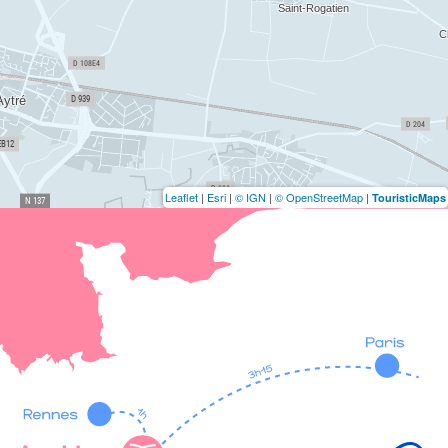
Leaflet
|
Esri
|
© IGN
|
© OpenStreetMap
|
TouristicMaps