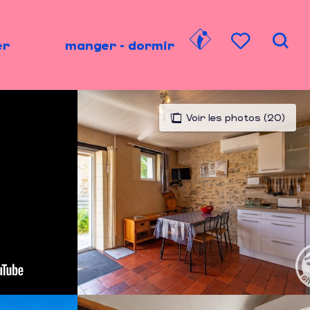
er
manger - dormir
Rech
Voir les favori
Voir les photos (20)