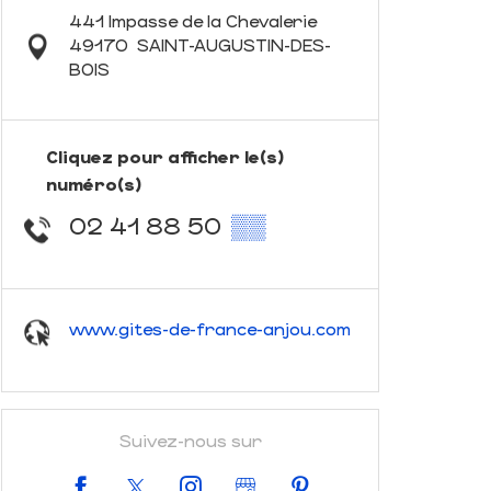
441 Impasse de la Chevalerie
49170
SAINT-AUGUSTIN-DES-
BOIS
Cliquez pour afficher le(s)
numéro(s)
02 41 88 50
▒▒
www.gites-de-france-anjou.com
Suivez-nous sur