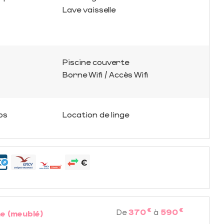
Lave vaisselle
Piscine couverte
Borne Wifi / Accès Wifi
ps
Location de linge
€
€
De
370
à
590
e (meublé)