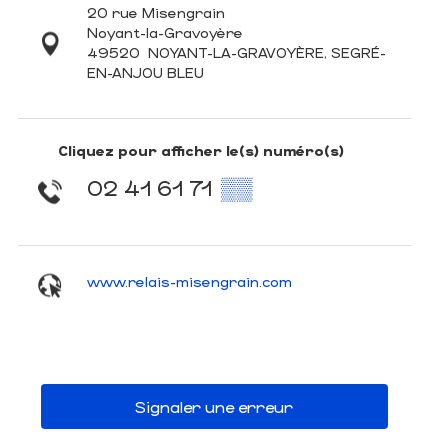
20 rue Misengrain
Noyant-la-Gravoyère
49520
NOYANT-LA-GRAVOYÈRE, SEGRÉ-
EN-ANJOU BLEU
Cliquez pour afficher le(s) numéro(s)
02 41 61 71
▒▒
www.relais-misengrain.com
Signaler une erreur