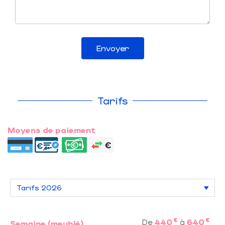
Envoyer
Tarifs
Moyens de paiement
€
€
De
440
à
640
Semaine (meublé)