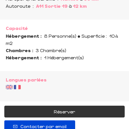
Autoroute
:
A11 Sortie 19
à
12 km
Capacité
Hébergement :
8 Personne(s)
• Superficie :
104
m
2
Chambres :
3 Chambre(s)
Hébergement :
1 Hébergement(s)
Langues parlées
Réserver
Contacter par email