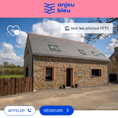
Aller
au
contenu
principal
Voir les photos (27)
APPELER
RÉSERVER