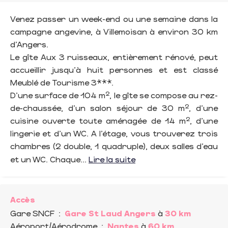
Venez passer un week-end ou une semaine dans la
campagne angevine, à Villemoisan à environ 30 km
d'Angers.
Le gîte Aux 3 ruisseaux, entièrement rénové, peut
accueillir jusqu'à huit personnes et est classé
Meublé de Tourisme 3***.
D’une surface de 104 m², le gîte se compose au rez-
de-chaussée, d’un salon séjour de 30 m², d’une
cuisine ouverte toute aménagée de 14 m², d’une
lingerie et d’un WC. A l’étage, vous trouverez trois
chambres (2 double, 1 quadruple), deux salles d’eau
et un WC. Chaque...
Lire la suite
Accès
Gare SNCF
:
Gare St Laud Angers
à
30 km
Aéroport/Aérodrome
:
Nantes
à
60 km