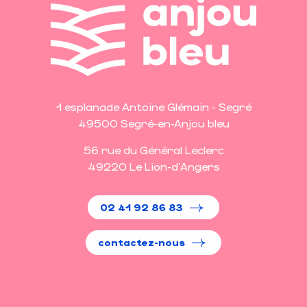
1 esplanade Antoine Glémain - Segré
49500 Segré-en-Anjou bleu
56 rue du Général Leclerc
49220 Le Lion-d'Angers
02 41 92 86 83
contactez-nous