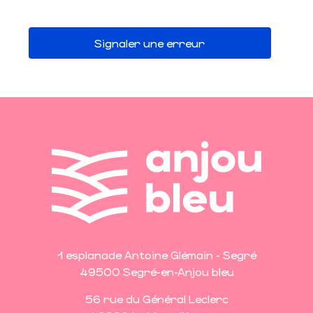
Signaler une erreur
1 esplanade Antoine Glémain - Segré
49500 Segré-en-Anjou bleu
56 rue du Général Leclerc