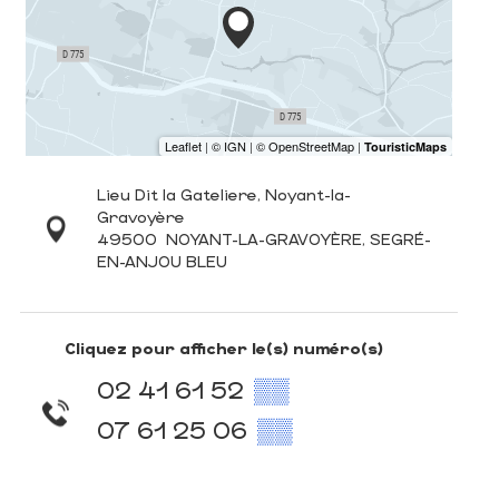
Lieu Dit la Gateliere, Noyant-la-
Gravoyère
49500
NOYANT-LA-GRAVOYÈRE, SEGRÉ-
EN-ANJOU BLEU
Cliquez pour afficher le(s) numéro(s)
02 41 61 52
▒▒
07 61 25 06
▒▒