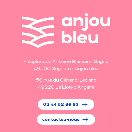
1 esplanade Antoine Glémain - Segré
49500 Segré-en-Anjou bleu
56 rue du Général Leclerc
49220 Le Lion-d'Angers
02 41 92 86 83
contactez-nous