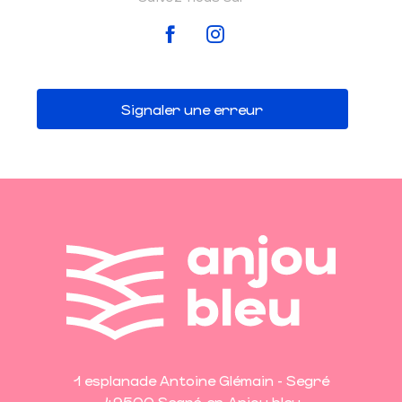
Signaler une erreur
1 esplanade Antoine Glémain - Segré
49500 Segré-en-Anjou bleu