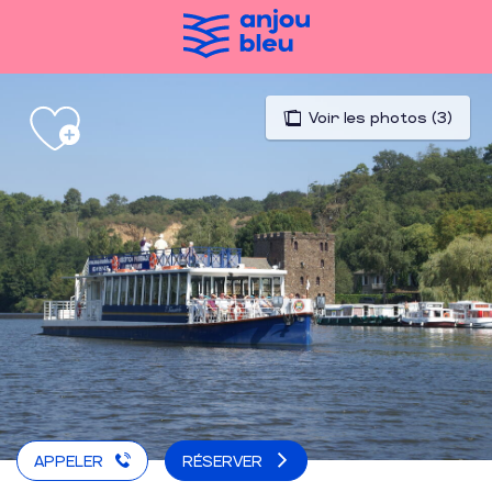
Aller
au
contenu
principal
Voir les photos (3)
APPELER
RÉSERVER