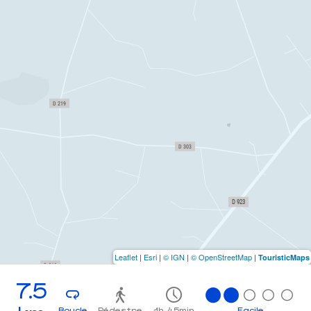
Leaflet
|
Esri
|
© IGN
|
© OpenStreetMap
|
TouristicMaps
7.5
Boucle
Pédestre
1h 45min
Facile