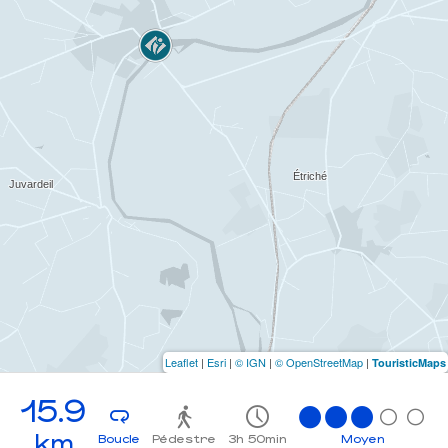
Leaflet
|
Esri
|
© IGN
|
© OpenStreetMap
|
TouristicMaps
15.9
km
Boucle
Pédestre
3h 50min
Moyen