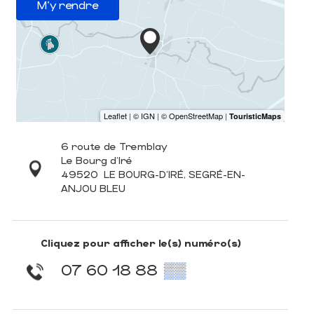
M'y rendre
6 route de Tremblay
Le Bourg d'Iré
49520
LE BOURG-D'IRÉ, SEGRÉ-EN-
ANJOU BLEU
Cliquez pour afficher le(s) numéro(s)
07 60 18 88
▒▒