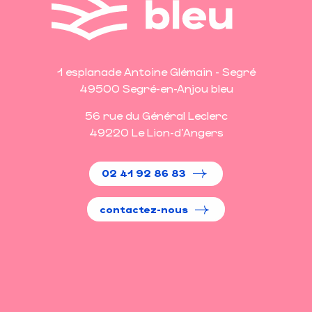
1 esplanade Antoine Glémain - Segré
49500 Segré-en-Anjou bleu
56 rue du Général Leclerc
49220 Le Lion-d'Angers
02 41 92 86 83
contactez-nous