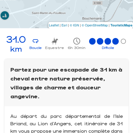
Leaflet
|
Esri
|
© IGN
|
© OpenStreetMap
|
TouristicMaps
31.0
km
Boucle
Equestre
6h 30min
Difficile
Partez pour une escapade de 31 km à
cheval entre nature préservée,
villages de charme et douceur
angevine.
Au départ du parc départemental de l’Isle
Briand, au Lion d’Angers, cet itinéraire de 31
km vous propose une immersion complète dans