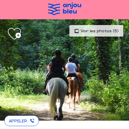
Aller
au
contenu
principal
Voir les photos (5)
APPELER