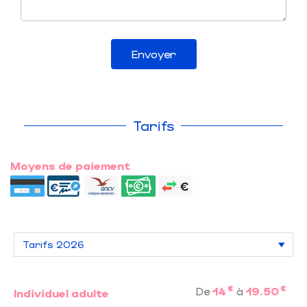
Envoyer
Tarifs
Moyens de paiement
€
€
De
14
à
19.50
Individuel adulte