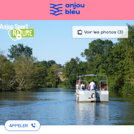
Aller
au
contenu
principal
Voir les photos (3)
APPELER