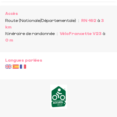
Accès
Route (Nationale/Départementale)
:
RN 162
à
3
km
Itinéraire de randonnée
:
VéloFrancette V23
à
0 m
Langues parlées