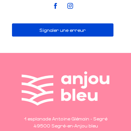
Signaler une erreur
1 esplanade Antoine Glémain - Segré
49500 Segré-en-Anjou bleu