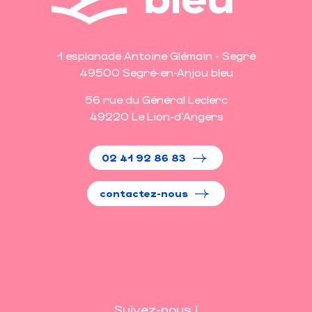
1 esplanade Antoine Glémain - Segré
49500 Segré-en-Anjou bleu
56 rue du Général Leclerc
49220 Le Lion-d'Angers
02 41 92 86 83
contactez-nous
Suivez-nous !