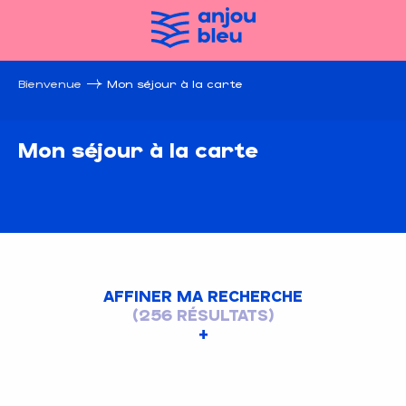
Aller
au
contenu
principal
Bienvenue
Mon séjour à la carte
Mon séjour à la carte
AFFINER MA RECHERCHE
(256 RÉSULTATS)
Home page Campagne été 2022
À chacun sa croisière
photo !
validation
Nos bureaux d’accueil
baby friendly* !
À la carte