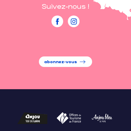
Suivez-nous !
abonnez-vous