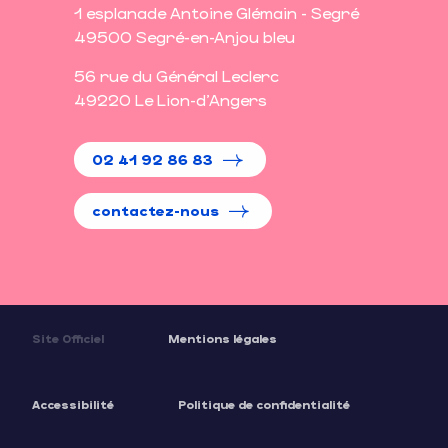
1 esplanade Antoine Glémain - Segré
49500 Segré-en-Anjou bleu
56 rue du Général Leclerc
49220 Le Lion-d'Angers
02 41 92 86 83
contactez-nous
Site Officiel
Mentions légales
Accessibilité
Politique de confidentialité