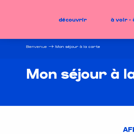
Aller
au
contenu
découvrir
à voir - 
principal
Bienvenue
Mon séjour à la carte
Mon séjour à l
AF