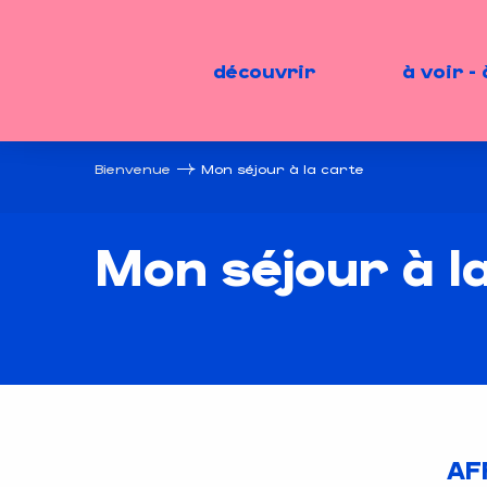
Aller
au
contenu
découvrir
à voir - 
principal
Bienvenue
Mon séjour à la carte
Mon séjour à l
AF