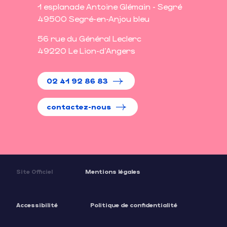
1 esplanade Antoine Glémain - Segré
49500 Segré-en-Anjou bleu
56 rue du Général Leclerc
49220 Le Lion-d'Angers
02 41 92 86 83
contactez-nous
Site Officiel
Mentions légales
Accessibilité
Politique de confidentialité