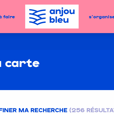
à faire
s'organis
a carte
FINER MA RECHERCHE
(256 RÉSULTA
Les restaurants