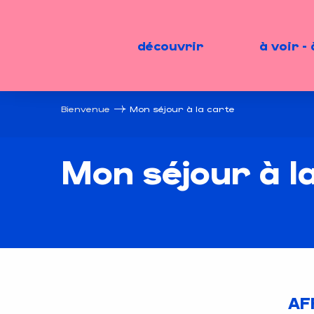
Aller
au
contenu
découvrir
à voir - 
principal
Bienvenue
Mon séjour à la carte
Mon séjour à l
AF