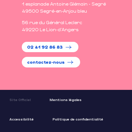
1 esplanade Antoine Glémain - Segré
49500 Segré-en-Anjou bleu
56 rue du Général Leclerc
49220 Le Lion-d'Angers
02 41 92 86 83
contactez-nous
Site Officiel
Mentions légales
Accessibilité
Politique de confidentialité