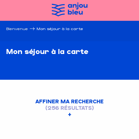
Aller
au
contenu
principal
Bienvenue
Mon séjour à la carte
Mon séjour à la carte
AFFINER MA RECHERCHE
(256 RÉSULTATS)
Les restaurants traditionnels
18 décembre
Une cuisine conviviale et familiale à base de
Le TOP 10
100% Anjou bleu
En famille
produits locaux et régionaux, mais aussi de
Patrimoine secret
Nos incontournables