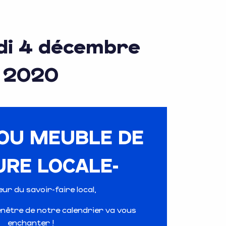
di 4 décembre
2020
 OU MEUBLE DE
URE LOCALE-
ur du savoir-faire local,
nêtre de notre calendrier va vous
enchanter !