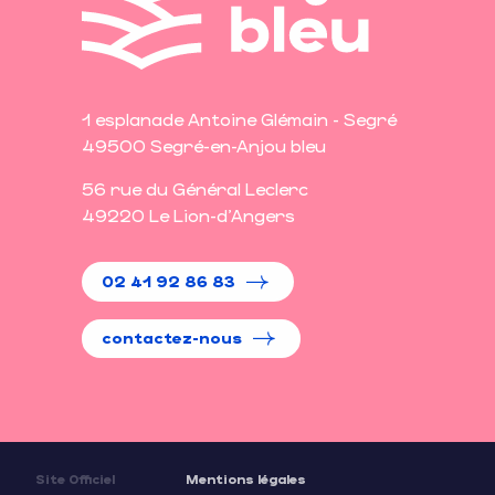
1 esplanade Antoine Glémain - Segré
49500 Segré-en-Anjou bleu
56 rue du Général Leclerc
49220 Le Lion-d'Angers
02 41 92 86 83
contactez-nous
Site Officiel
Mentions légales