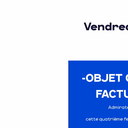
Vendre
-OBJET
FACT
Admirate
cette quatrième fe