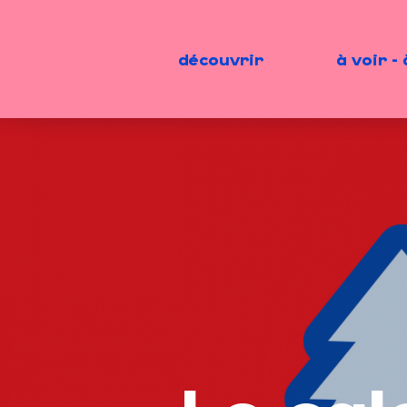
Aller
au
contenu
découvrir
à voir - 
principal