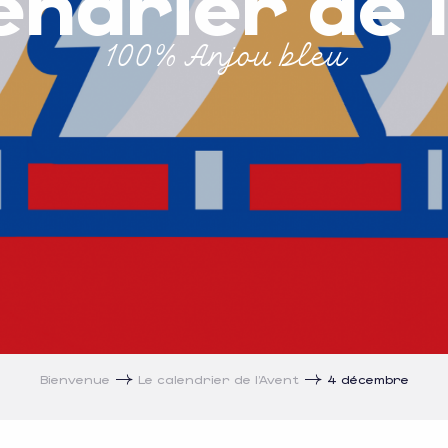
endrier de 
100% Anjou bleu
Bienvenue
Le calendrier de l’Avent
4 décembre