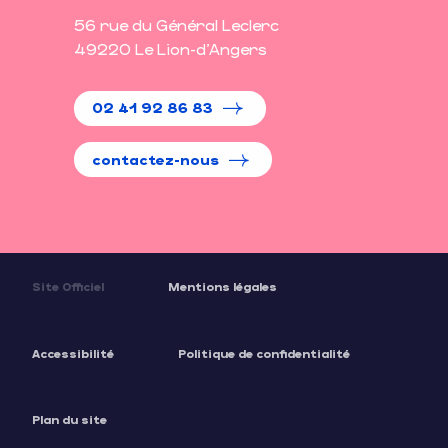
56 rue du Général Leclerc
49220 Le Lion-d'Angers
02 41 92 86 83
contactez-nous
Site Officiel
Mentions légales
Accessibilité
Politique de confidentialité
Plan du site