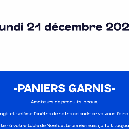
undi 21 décembre 20
-PANIERS GARNIS-
Amateurs de produits locaux,
ingt-et-unième fenêtre de notre calendrier va vous faire s
er à votre table de Noël cette année mais ça fait toujour