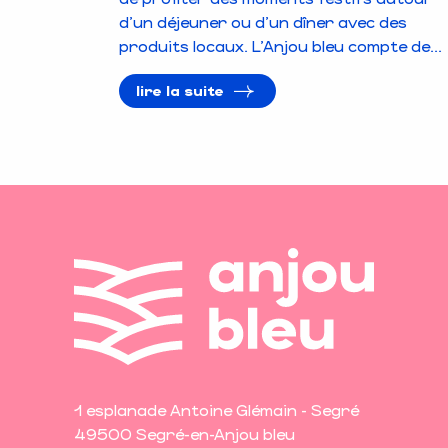
d’un déjeuner ou d’un dîner avec des
produits locaux. L’Anjou bleu compte de...
lire la suite
1 esplanade Antoine Glémain - Segré
49500 Segré-en-Anjou bleu