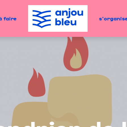
à faire
s'organis