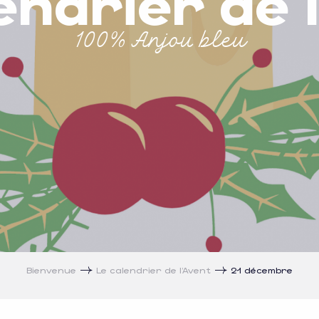
endrier de 
100% Anjou bleu
Bienvenue
Le calendrier de l’Avent
21 décembre