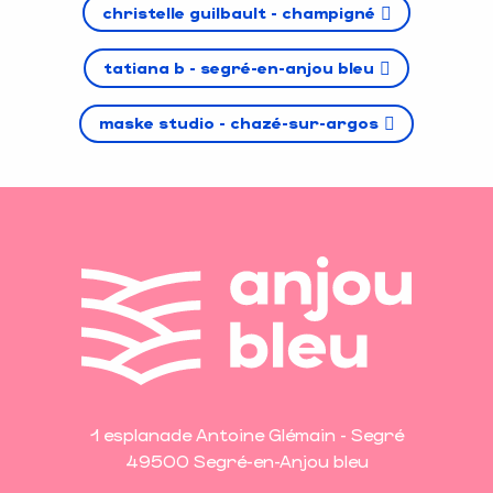
christelle guilbault - champigné
tatiana b - segré-en-anjou bleu
maske studio - chazé-sur-argos
1 esplanade Antoine Glémain - Segré
49500 Segré-en-Anjou bleu