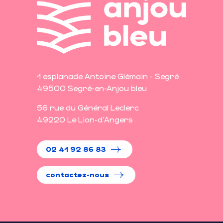
1 esplanade Antoine Glémain - Segré
49500 Segré-en-Anjou bleu
56 rue du Général Leclerc
49220 Le Lion-d'Angers
02 41 92 86 83
contactez-nous