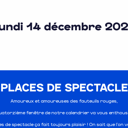
undi 14 décembre 20
-PLACES DE SPECTACLE
Amoureux et amoureuses des fauteuils rouges,
uatorzième fenêtre de notre calendrier va vous enthous
 de spectacle ça fait toujours plaisir ! On sait que l’on 