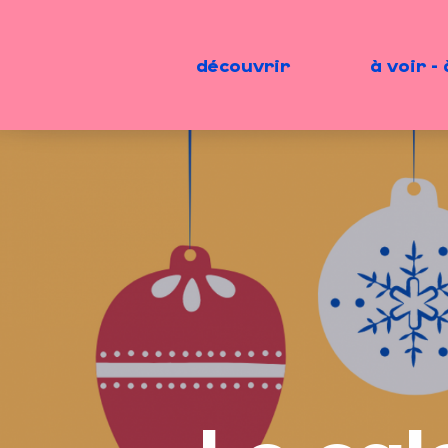
Aller
au
contenu
découvrir
à voir - 
principal