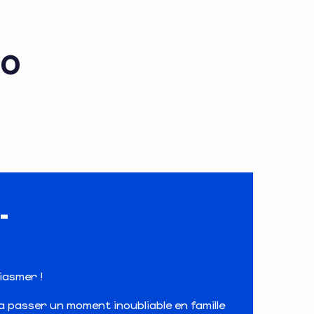
20
-
iasmer !
va passer un moment inoubliable en famille