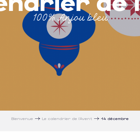
endrier de 
100% Anjou bleu
Bienvenue
Le calendrier de l’Avent
14 décembre