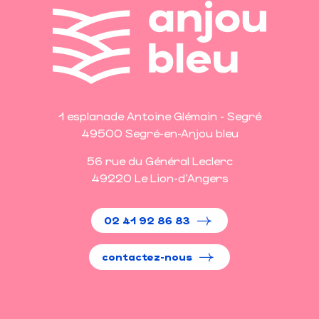
1 esplanade Antoine Glémain - Segré
49500 Segré-en-Anjou bleu
56 rue du Général Leclerc
49220 Le Lion-d'Angers
02 41 92 86 83
contactez-nous