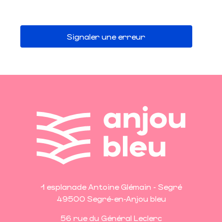
Signaler une erreur
1 esplanade Antoine Glémain - Segré
49500 Segré-en-Anjou bleu
56 rue du Général Leclerc