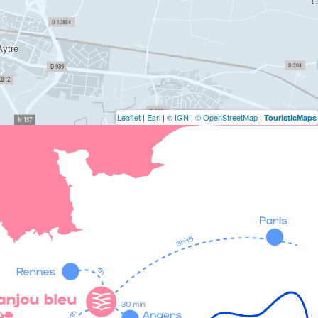
Leaflet
|
Esri
|
© IGN
|
© OpenStreetMap
|
TouristicMaps