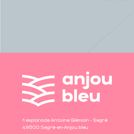
1 esplanade Antoine Glémain - Segré
49500 Segré-en-Anjou bleu