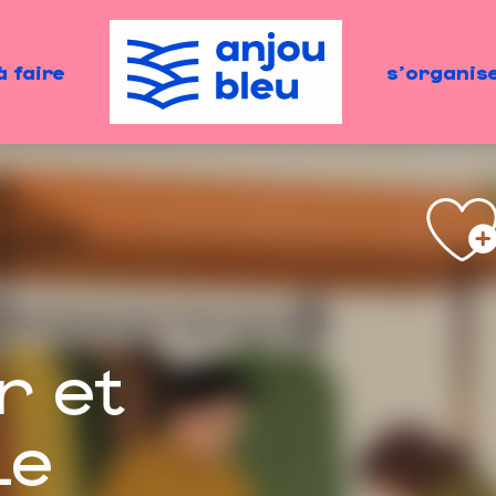
à faire
s'organis
r et
Le