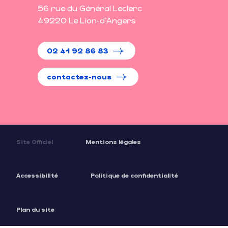
56 rue du Général Leclerc
49220 Le Lion-d'Angers
02 41 92 86 83
contactez-nous
Site Officiel
Mentions légales
Accessibilité
Politique de confidentialité
Plan du site